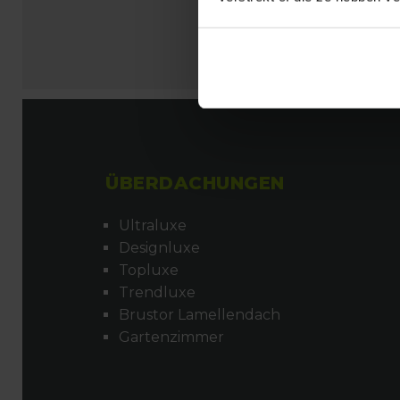
ÜBERDACHUNGEN
Ultraluxe
Designluxe
Topluxe
Trendluxe
Brustor Lamellendach
Gartenzimmer