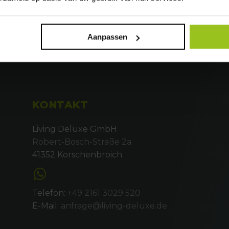
Aanpassen
KONTAKT
Living Deluxe GmbH
Robert-Bosch-Straße 2a
41352 Korschenbroich
Telefon:
+49 2161 3029 520
E-Mail:
anfrage@living-deluxe.de