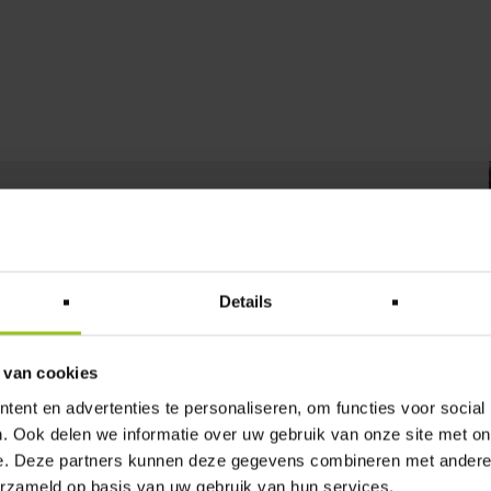
Details
sch-Straße 2a, 41352 Korschenbroich
,
 Ihrem Vorhaben. Wir haben
montags bis
 van cookies
Sie geöffnet.
ent en advertenties te personaliseren, om functies voor social
. Ook delen we informatie over uw gebruik van onze site met on
e. Deze partners kunnen deze gegevens combineren met andere i
erzameld op basis van uw gebruik van hun services.