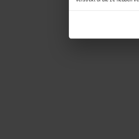
ÜBERDACHUNGEN
Ultraluxe
Designluxe
Topluxe
Trendluxe
Brustor Lamellendach
Gartenzimmer