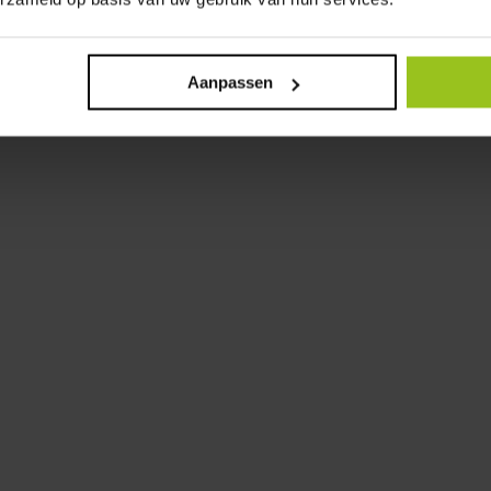
Aanpassen
KONTAKT
Living Deluxe GmbH
Robert-Bosch-Straße 2a
41352 Korschenbroich
Telefon:
+49 2161 3029 520
E-Mail:
anfrage@living-deluxe.de