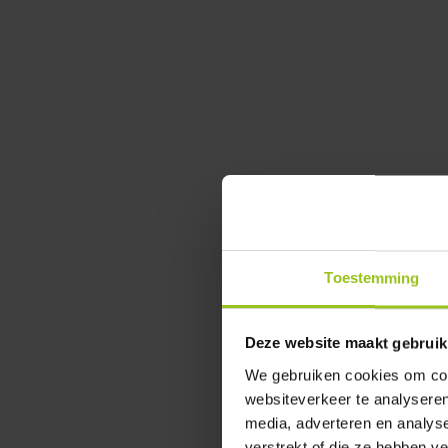
Sitz der Gesellschaft: Korschenbroich, Neuss
Handelsregister: Amtsgericht Neuss, HRB 17
Toestemming
In unserer Ausstellung an der
Robert-Bo
beraten wir Sie völlig unverbindlich zu
Deze website maakt gebruik
samstags von 09:00 bis 17:00 Uhr für 
We gebruiken cookies om cont
websiteverkeer te analyseren
media, adverteren en analys
WEITERE INFORMATIONEN
verstrekt of die ze hebben v