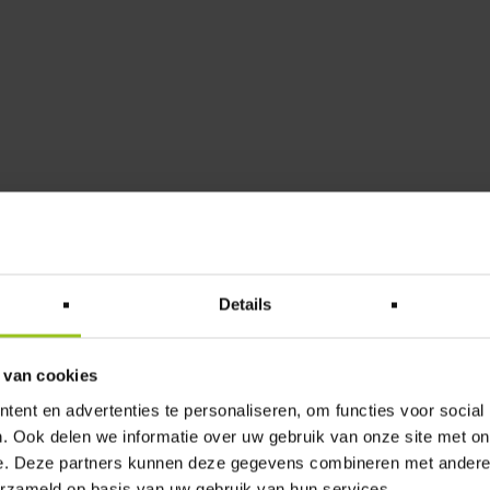
984
Details
sch-Straße 2a, 41352 Korschenbroich
,
 Ihrem Vorhaben. Wir haben
montags bis
 van cookies
Sie geöffnet.
ent en advertenties te personaliseren, om functies voor social
. Ook delen we informatie over uw gebruik van onze site met on
e. Deze partners kunnen deze gegevens combineren met andere i
erzameld op basis van uw gebruik van hun services.